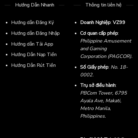
Hướng Dẫn Nhanh
Thông tin liên hệ
Hướng dẫn Đăng Ký
Doanh Nghiệp
:
VZ99
Hướng dẫn Đăng Nhập
Cơ quan cấp phép
:
Philippine Amusement
Hướng dẫn Tải App
and Gaming
Hướng Dẫn Nạp Tiền
Corporation (PAGCOR).
Hướng Dẫn Rút Tiền
Số Giấy phép
:
No. 18-
0002.
Trụ sở điều hành
:
PBCom Tower, 6795
Ayala Ave, Makati,
Metro Manila,
Philippines.