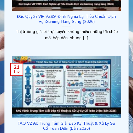
Đặc Quyền VIP VZ99: Định Nghĩa Lại Tiêu Chuẩn Dịch
Vụ iGaming Hạng Sang (2026)
Thị trường giải trí trực tuyến không thiếu những lời chào
mời hấp dẫn, nhưng [...]
21
Th5
FAQ VZ99: Trung Tâm Giải Đáp Kỹ Thuật & Xử Lý Sự
Cố Toàn Diện (Bản 2026)