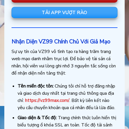
TẢI APP VƯỢT RÀO
Nhận Diện VZ99 Chính Chủ Với Giả Mạo
Sự uy tín của VZ99 vô tình tạo ra hàng trăm trang
web mạo danh nhằm trục lợi. Để bảo vệ tài sản cá
nhân, hội viên vui lòng ghi nhớ 3 nguyên tắc sống còn
để nhận diện nền tảng thật:
Tên miền độc tôn:
Chúng tôi chỉ hỗ trợ đăng nhập
và giao dịch duy nhất tại trang chủ thông qua địa
chỉ:
https://vz99max.com/
. Bất kỳ liên kết nào
yêu cầu chuyển khoản qua cá nhân đều là lừa đảo.
Giao diện & Tốc độ:
Trang chính thức luôn hiển thị
biểu tượng ổ khóa SSL an toàn. Tốc độ tải sảnh