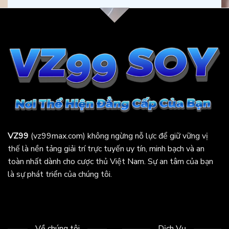
VZ99
(vz99max.com) không ngừng nỗ lực để giữ vững vị
thế là nền tảng giải trí trực tuyến uy tín, minh bạch và an
toàn nhất dành cho cược thủ Việt Nam. Sự an tâm của bạn
là sự phát triển của chúng tôi.
Về chúng tôi
Dịch Vụ