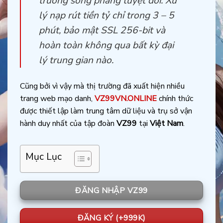
trường sòng phẳng tuyệt đối: Xử
lý nạp rút tiền tỷ chỉ trong 3 – 5
phút, bảo mật SSL 256-bit và
hoàn toàn không qua bất kỳ đại
lý trung gian nào.
Cũng bởi vì vậy mà thị trường đã xuất hiện nhiều
trang web mạo danh,
VZ99VN.ONLINE
chính thức
được thiết lập làm trung tâm dữ liệu và trụ sở vận
hành duy nhất của tập đoàn
VZ99
tại
Việt Nam
.
Mục Lục
ĐĂNG NHẬP VZ99
ĐĂNG KÝ (+999K)