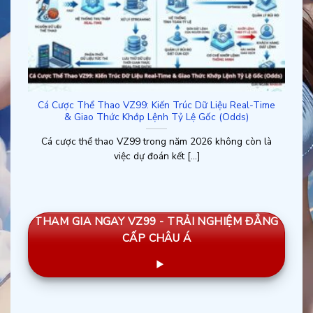
Cá Cược Thể Thao VZ99: Kiến Trúc Dữ Liệu Real-Time
& Giao Thức Khớp Lệnh Tỷ Lệ Gốc (Odds)
Cá cược thể thao VZ99 trong năm 2026 không còn là
việc dự đoán kết [...]
THAM GIA NGAY VZ99 - TRẢI NGHIỆM ĐẲNG
CẤP CHÂU Á