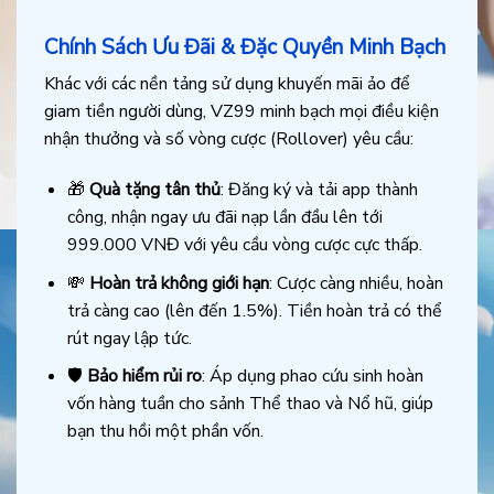
Chính Sách Ưu Đãi & Đặc Quyền Minh Bạch
Khác với các nền tảng sử dụng khuyến mãi ảo để
giam tiền người dùng, VZ99 minh bạch mọi điều kiện
nhận thưởng và số vòng cược (Rollover) yêu cầu:
🎁
Quà tặng tân thủ
: Đăng ký và tải app thành
công, nhận ngay ưu đãi nạp lần đầu lên tới
999.000 VNĐ với yêu cầu vòng cược cực thấp.
💸
Hoàn trả không giới hạn
: Cược càng nhiều, hoàn
trả càng cao (lên đến 1.5%). Tiền hoàn trả có thể
rút ngay lập tức.
🛡️
Bảo hiểm rủi ro
: Áp dụng phao cứu sinh hoàn
vốn hàng tuần cho sảnh Thể thao và Nổ hũ, giúp
bạn thu hồi một phần vốn.