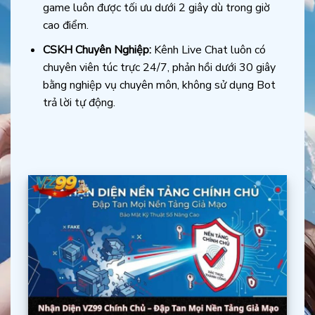
game luôn được tối ưu dưới 2 giây dù trong giờ
cao điểm.
CSKH Chuyên Nghiệp:
Kênh Live Chat luôn có
chuyên viên túc trực 24/7, phản hồi dưới 30 giây
bằng nghiệp vụ chuyên môn, không sử dụng Bot
trả lời tự động.