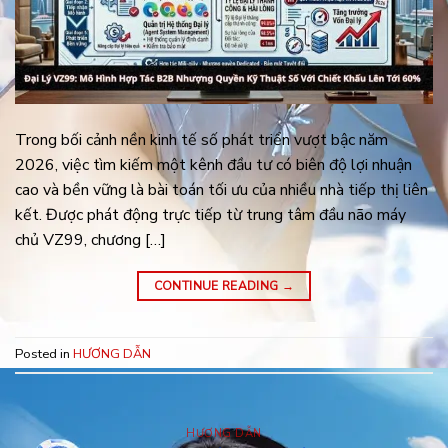
Trong bối cảnh nền kinh tế số phát triển vượt bậc năm
2026, việc tìm kiếm một kênh đầu tư có biên độ lợi nhuận
cao và bền vững là bài toán tối ưu của nhiều nhà tiếp thị liên
kết. Được phát động trực tiếp từ trung tâm đầu não máy
chủ VZ99, chương […]
CONTINUE READING
→
Posted in
HƯƠNG DẪN
HƯƠNG DẪN