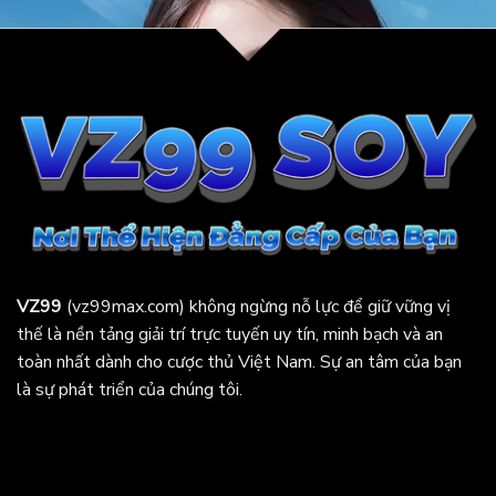
Thể
Link
Ro
Thao
VZ99
&
VZ99:
Chính
Tối
Kiến
Thức
Ưu
Trúc
&
Hóa
Dữ
Công
Vòng
Liệu
Nghệ
Cược
Real-
Chống
(Turnover)
Time
Phishing
2026
&
(Lừa
Giao
Đảo)
Thức
Khớp
Lệnh
Tỷ
Lệ
VZ99
(vz99max.com) không ngừng nỗ lực để giữ vững vị
Gốc
(Odds)
thế là nền tảng giải trí trực tuyến uy tín, minh bạch và an
toàn nhất dành cho cược thủ Việt Nam. Sự an tâm của bạn
là sự phát triển của chúng tôi.