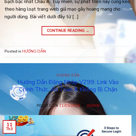
bạch bậc nhất Châu Á. Tuy nhiên, sự phát triển này cũng kéo
theo hàng loạt trang web giả mạo gây hoang mang cho
người dùng. Bài viết dưới đây từ […]
CONTINUE READING
→
Posted in
HƯƠNG DẪN
HƯƠNG DẪN
Hướng Dẫn Đăng Nhập VZ99: Link Vào
Chính Thức, An Toàn & Không Bị Chặn
POSTED ON
11/03/2026
BY
ADMIN
11
Th3