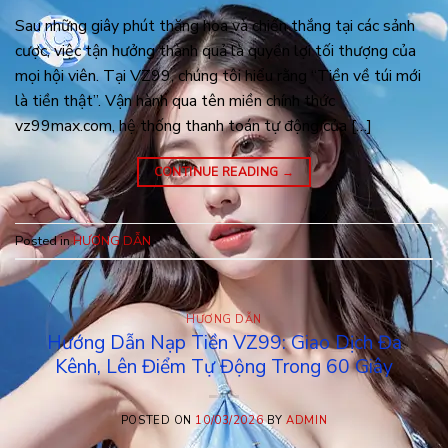
Sau những giây phút thăng hoa và chiến thắng tại các sảnh
cược, việc tận hưởng thành quả là quyền lợi tối thượng của
mọi hội viên. Tại VZ99, chúng tôi hiểu rằng “Tiền về túi mới
là tiền thật”. Vận hành qua tên miền chính thức
vz99max.com, hệ thống thanh toán tự động của […]
CONTINUE READING
→
Posted in
HƯƠNG DẪN
HƯƠNG DẪN
Hướng Dẫn Nạp Tiền VZ99: Giao Dịch Đa
Kênh, Lên Điểm Tự Động Trong 60 Giây
POSTED ON
10/03/2026
BY
ADMIN