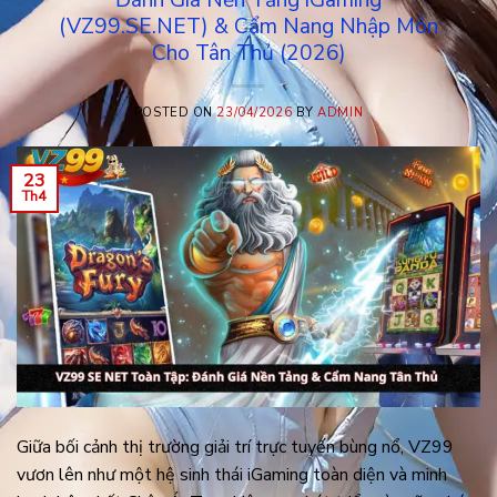
(VZ99.SE.NET) & Cẩm Nang Nhập Môn
Cho Tân Thủ (2026)
POSTED ON
23/04/2026
BY
ADMIN
23
Th4
Giữa bối cảnh thị trường giải trí trực tuyến bùng nổ, VZ99
vươn lên như một hệ sinh thái iGaming toàn diện và minh