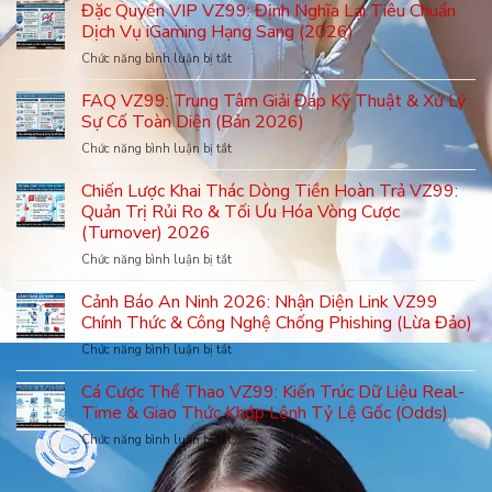
Lý
Đặc Quyền VIP VZ99: Định Nghĩa Lại Tiêu Chuẩn
Đột
&
VZ99:
Phá
Dịch Vụ iGaming Hạng Sang (2026)
Giải
Mô
4K
Pháp
ở
Chức năng bình luận bị tắt
Hình
&
Cá
Đặc
Hợp
Thuật
Cược
Quyền
FAQ VZ99: Trung Tâm Giải Đáp Kỹ Thuật & Xử Lý
Tác
Toán
Thể
VIP
B2B
Sự Cố Toàn Diện (Bản 2026)
Tối
Thao
VZ99:
Nhượng
Ưu
Đột
ở
Chức năng bình luận bị tắt
Định
Quyền
Dòng
Phá
FAQ
Nghĩa
Kỹ
Vốn
VZ99:
Chiến Lược Khai Thác Dòng Tiền Hoàn Trả VZ99:
Lại
Thuật
Tỷ
Trung
Tiêu
Quản Trị Rủi Ro & Tối Ưu Hóa Vòng Cược
Số
Lệ
Tâm
Chuẩn
(Turnover) 2026
Với
Đổi
Giải
Dịch
Chiết
Thưởng
ở
Chức năng bình luận bị tắt
Đáp
Vụ
Khấu
(2026)
Chiến
Kỹ
iGaming
Lên
Lược
Thuật
Cảnh Báo An Ninh 2026: Nhận Diện Link VZ99
Hạng
Tới
Khai
&
Chính Thức & Công Nghệ Chống Phishing (Lừa Đảo)
Sang
60%
Thác
Xử
(2026)
ở
Chức năng bình luận bị tắt
Dòng
Lý
Cảnh
Tiền
Sự
Báo
Cá Cược Thể Thao VZ99: Kiến Trúc Dữ Liệu Real-
Hoàn
Cố
An
Trả
Time & Giao Thức Khớp Lệnh Tỷ Lệ Gốc (Odds)
Toàn
Ninh
VZ99:
Diện
ở
Chức năng bình luận bị tắt
2026:
Quản
(Bản
Cá
Nhận
Trị
2026)
Cược
Diện
Rủi