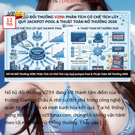
POSTED ON
12/05/2026
BY
ADMIN
12
Th5
Nổ hũ đổi thưởng VZ99 đang trở thành tâm điểm của thị
trường iGaming Châu Á nhờ sự đột phá trong công nghệ
quản trị dòng vốn và minh bạch hóa kết quả. Tại hệ thống
trung tâm dữ liệu vz99max.com, chúng tôi không vận hành
theo lối mòn may rủi thông thường. Thay vào […]