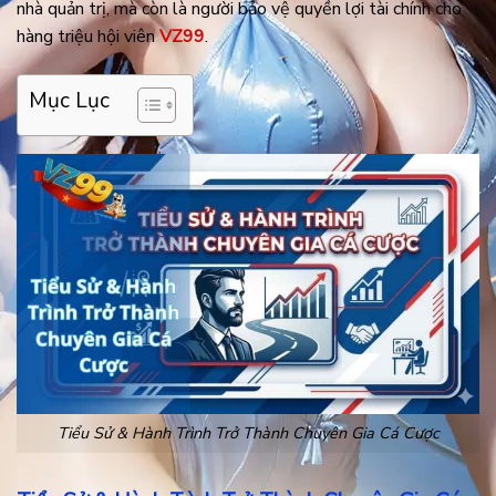
nhà quản trị, mà còn là người bảo vệ quyền lợi tài chính cho
hàng triệu hội viên
VZ99
.
Mục Lục
Tiểu Sử & Hành Trình Trở Thành Chuyên Gia Cá Cược