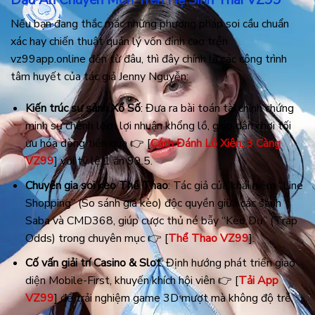
Nếu bạn đang thắc mắc những phương pháp soi cầu chuẩn
xác hay chiến thuật quản lý vốn đỉnh cao trên
vz99app.online đến từ đâu, thì đây chính là các công trình
tâm huyết của tác giả Jenny Nguyễn:
Kiến trúc sư sảnh Xổ Số
: Đưa ra bài toán tài chính chứng
minh sự chênh lệch lợi nhuận khổng lồ, giúp dân chơi tối
ưu hóa dòng tiền qua 👉 [
Cách Đánh Lô Xiên, 3 Càng
VZ99
] với tỷ lệ 1 ăn 99.5.
Chuyên gia soi kèo Thể Thao
: Tác giả của khái niệm “Line
Shopping” (So sánh giá kèo) độc quyền giữa các sảnh
Saba và CMD368, giúp cược thủ né bẫy “Kèo Dụ” (Trap
Odds) trong chuyên mục 👉 [
Thể Thao VZ99
].
Cố vấn giải trí Casino & Slot
: Định hướng phát triển giao
diện Mobile-First, khuyến khích hội viên 👉 [
Tải App
VZ99
] để trải nghiệm game 3D mượt mà không độ trễ.